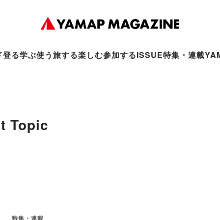
ド
登る
学ぶ
使う
旅する
楽しむ
参加する
ISSUE
特集・連載
YA
t Topic
特集・連載