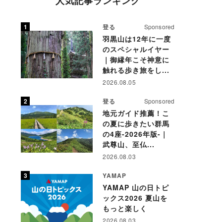
人気記事ランキング
登る
Sponsored
羽黒山は12年に一度
のスペシャルイヤー
｜御縁年こそ神意に
触れる歩き旅をし...
2026.08.05
登る
Sponsored
地元ガイド推薦！こ
の夏に歩きたい群馬
の4座-2026年版-｜
武尊山、至仏...
2026.08.03
YAMAP
YAMAP 山の日トピ
ックス2026 夏山を
もっと楽しく
2026.08.03