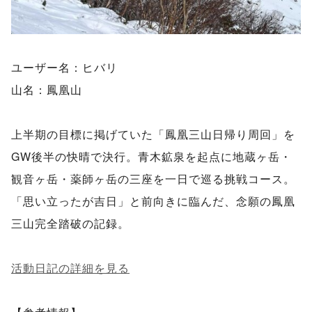
ユーザー名：ヒバリ
山名：鳳凰山
上半期の目標に掲げていた「鳳凰三山日帰り周回」を
GW後半の快晴で決行。青木鉱泉を起点に地蔵ヶ岳・
観音ヶ岳・薬師ヶ岳の三座を一日で巡る挑戦コース。
「思い立ったが吉日」と前向きに臨んだ、念願の鳳凰
三山完全踏破の記録。
活動日記の詳細を見る