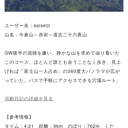
ユーザー名：saiseiji
山名：今倉山～赤岩～道志二十六夜山
GW後半の混雑を嫌い、静かな山を求めて辿り着いた
このコース。ほとんど誰とも会うことなく歩き、見上
げれば「富士山一人占め」の360度大パノラマが広が
っていた。バスで手軽にアクセスできる穴場ルート。
活動日記の詳細を見る
【参考情報】
タイム：4:21 距離：9km のぼり：762m くだ