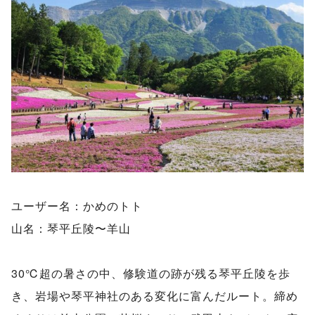
ユーザー名：かめのトト
山名：琴平丘陵〜羊山
30℃超の暑さの中、修験道の跡が残る琴平丘陵を歩
き、岩場や琴平神社のある変化に富んだルート。締め