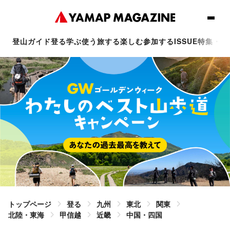
登山ガイド
登る
学ぶ
使う
旅する
楽しむ
参加する
ISSUE
特集・連
トップページ
登る
九州
東北
関東
北陸・東海
甲信越
近畿
中国・四国