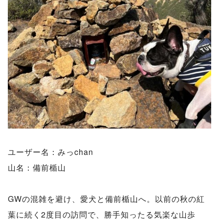
ユーザー名：みっchan
山名：備前楯山
GWの混雑を避け、愛犬と備前楯山へ。以前の秋の紅
葉に続く2度目の訪問で、勝手知ったる気楽な山歩