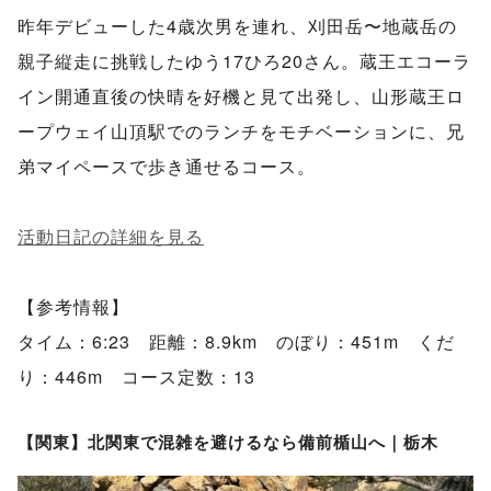
昨年デビューした4歳次男を連れ、刈田岳〜地蔵岳の
親子縦走に挑戦したゆう17ひろ20さん。蔵王エコーラ
イン開通直後の快晴を好機と見て出発し、山形蔵王ロ
ープウェイ山頂駅でのランチをモチベーションに、兄
弟マイペースで歩き通せるコース。
活動日記の詳細を見る
【参考情報】
タイム：6:23 距離：8.9km のぼり：451m くだ
り：446m コース定数：13
【関東】北関東で混雑を避けるなら備前楯山へ｜栃木