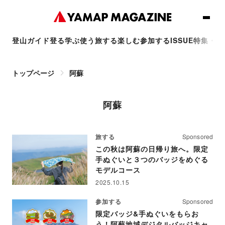
登山ガイド
登る
学ぶ
使う
旅する
楽しむ
参加する
ISSUE
特集・連
トップページ
阿蘇
阿蘇
旅する
Sponsored
この秋は阿蘇の日帰り旅へ。限定
手ぬぐいと３つのバッジをめぐる
モデルコース
2025.10.15
参加する
Sponsored
限定バッジ&手ぬぐいをもらお
う！阿蘇地域デジタルバッジキャ