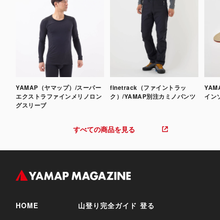
YAMAP（ヤマップ）/スーパー
finetrack（ファイントラッ
YAM
エクストラファインメリノロン
ク）/YAMAP別注カミノパンツ
インソ
グスリーブ
すべての商品を見る
HOME
山登り完全ガイド
登る