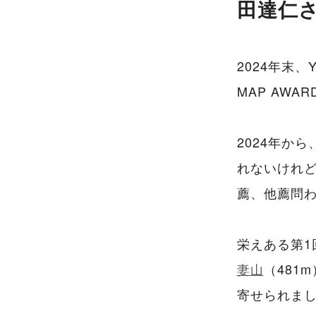
田達仁さ
2024年末
MAP AWAR
2024年か
れないけれ
薦、他薦問
栄えある第
妻山
（481
寄せられま