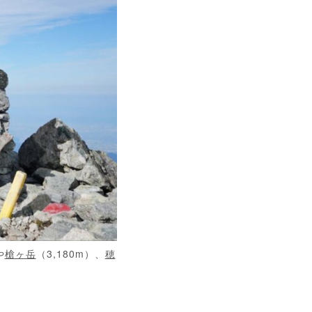
や
槍ヶ岳
（3,180m）、
穂