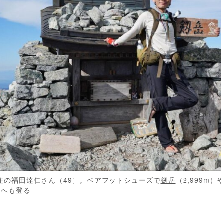
住の福田達仁さん（49）。ベアフットシューズで
剱岳
（2,999m）
m）へも登る