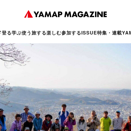
ド
登る
学ぶ
使う
旅する
楽しむ
参加する
ISSUE
特集・連載
YA