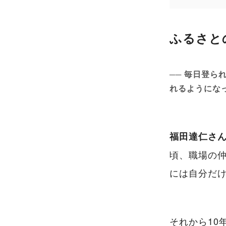
ふるさと
── 毎日登ら
れるようにな
福田達仁さ
頃、職場の仲
には自分だ
それから10