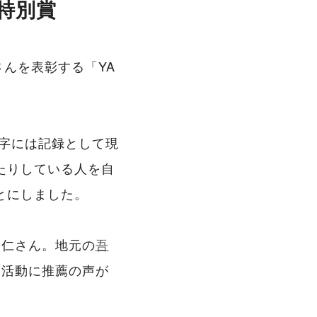
薦特別賞
さんを表彰する「YA
数字には記録として現
たりしている人を自
とにしました。
達仁さん。地元の
吾
る活動に推薦の声が