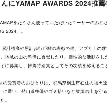
んにYAMAP AWARDS 2024推
、YAMAPをたくさん使っていただいたユーザーのみな
DS 2024」。
ら、累計標高や累計歩行距離の表彰の他、アプリ上の
ど、地域の山の整備に貢献したり、個性的な活動をし
わずに募集し、推薦特別賞としてその功績を称えるこ
1回の受賞者のおひとりは、群馬県桐生市在住の福田
m）に通い、登山道整備やゴミ拾いなど故郷の山を守
した。