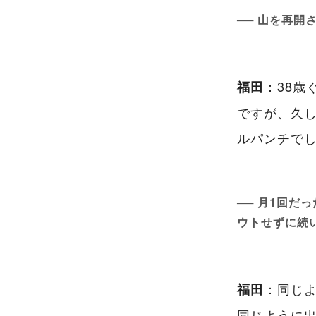
── 山を再
：38歳
福田
ですが、久
ルパンチで
── 月1回
ウトせずに続
：同じ
福田
同じように