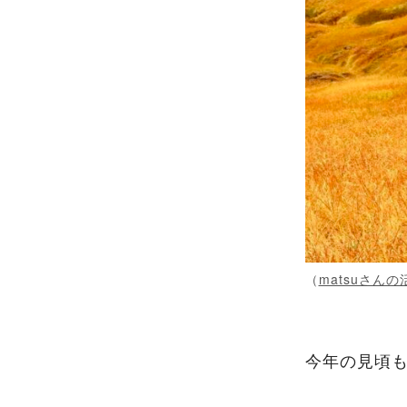
（
matsuさん
今年の見頃