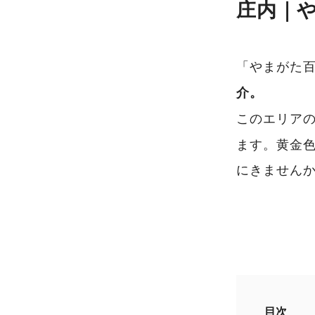
庄内｜
「やまがた
介。
このエリア
ます。黄金
にきません
目次