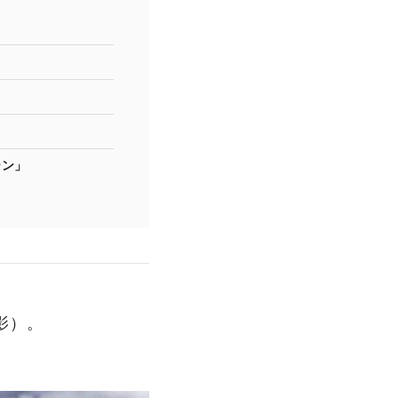
ーン」
影）。