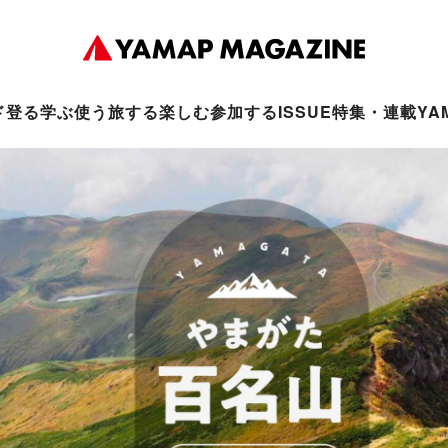
ド
登る
学ぶ
使う
旅する
楽しむ
参加する
ISSUE
特集・連載
YA